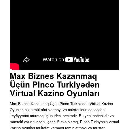
Max Biznes Kazanmaq
Üçün Pinco Turkiyədən
Virtual Kazino Oyunları
Max Biznes Kazanmaq Üçün Pinco Turkiyədən Virtual Kazino
Oyunları sizin mükafat verməyi və müştərilərin qonaqdan
keyfiyyətini artırmaq üçün ideal seçimdir. Bu yeni nəticəlidir və
müxtəlif oyun türlərini içerir. Əlavə olaraq, Pinco Türkiyənin virtual
kazino oyunları mükafat verməyi təmin etməyi və müştəri