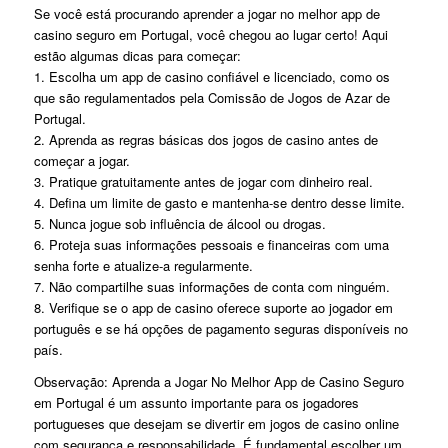
Se você está procurando aprender a jogar no melhor app de
casino seguro em Portugal, você chegou ao lugar certo! Aqui
estão algumas dicas para começar:
1. Escolha um app de casino confiável e licenciado, como os
que são regulamentados pela Comissão de Jogos de Azar de
Portugal.
2. Aprenda as regras básicas dos jogos de casino antes de
começar a jogar.
3. Pratique gratuitamente antes de jogar com dinheiro real.
4. Defina um limite de gasto e mantenha-se dentro desse limite.
5. Nunca jogue sob influência de álcool ou drogas.
6. Proteja suas informações pessoais e financeiras com uma
senha forte e atualize-a regularmente.
7. Não compartilhe suas informações de conta com ninguém.
8. Verifique se o app de casino oferece suporte ao jogador em
português e se há opções de pagamento seguras disponíveis no
país.
Observação: Aprenda a Jogar No Melhor App de Casino Seguro
em Portugal é um assunto importante para os jogadores
portugueses que desejam se divertir em jogos de casino online
com segurança e responsabilidade. É fundamental escolher um