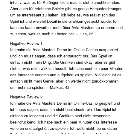
intuitiv, was es für Anfänger leicht macht, sich zurechtzufinden.
Aber auch für erfahrene Spieler gibt es genug Herausforderungen,
um es interessant zu halten. Ich liebe es, wie realistisch das
Spiel ist und wie viel Detail in die Grafiken gesteckt wurde. Ich
kann es kaum erwarten, mehr über Avia Masters zu erfahren und
zu sehen, was es noch zu bieten hat. – Lisa, 35
Negative Review 1:
Ich habe die Avia Masters Demo im Online-Casino ausprobiert
und ich muss sagen, dass ich enttäuscht bin. Das Spiel ist
einfach nicht mein Ding. Die Grafiken sind okay, aber es gibt
nichts, was mich wirklich fesselt. Ich habe nach ein paar Minuten
das Interesse verloren und aufgehört zu spielen. Vielleicht ist es
einfach nicht mein Genre, aber ich werde nicht zurückkommen,
um mehr zu spielen. – Markus, 42
Negative Review 2:
Ich habe die Avia Masters Demo im Online-Casino gespielt und
ich muss sagen, dass ich nicht beeindruckt bin. Das Spiel ist
einfach zu langsam und die Grafiken sind nicht besonders
beeindruckend. Ich habe nach ein paar Minuten das Interesse
verloren und aufgehört zu spielen. Ich weiß nicht, ob es daran