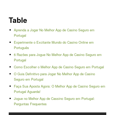
Table
Aprenda a Jogar No Melhor App de Casino Seguro em
Portugal
Experimente o Excitante Mundo do Casino Online em
Português
6 Razões para Jogue No Melhor App de Casino Seguro em
Portugal
Como Escolher o Melhor App de Casino Seguro em Portugal
O Guia Definitivo para Jogar No Melhor App de Casino
Seguro em Portugal
Faça Sua Aposta Agora: O Melhor App de Casino Seguro em
Portugal Aguarda!
Jogue no Melhor App de Cassino Seguro em Portugal:
Perguntas Frequentes