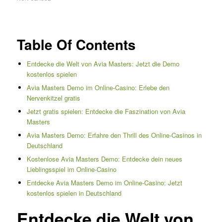
Table Of Contents
Entdecke die Welt von Avia Masters: Jetzt die Demo
kostenlos spielen
Avia Masters Demo im Online-Casino: Erlebe den
Nervenkitzel gratis
Jetzt gratis spielen: Entdecke die Faszination von Avia
Masters
Avia Masters Demo: Erfahre den Thrill des Online-Casinos in
Deutschland
Kostenlose Avia Masters Demo: Entdecke dein neues
Lieblingsspiel im Online-Casino
Entdecke Avia Masters Demo im Online-Casino: Jetzt
kostenlos spielen in Deutschland
Entdecke die Welt von