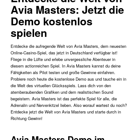
Avia Masters: Jetzt die
Demo kostenlos
spielen
Entdecke die aufregende Welt von Avia Masters, dem neuesten
Online-Casino-Spiel, das jetzt in Deutschland verfügbar ist!
Fliege in die Lüfte und erlebe unvergessliche Abenteuer in
diesem actionreichen Spiel. In Avia Masters kannst du deine
Fähigkeiten als Pilot testen und große Gewinne einfahren.
Probiere noch heute die kostenlose Demo aus und tauche ein in
die Welt des virtuellen Glücksspiels. Lass dich von den
atemberaubenden Grafiken und dem realistischen Sound
begeistern. Avia Masters ist das perfekte Spiel für alle, die
Adrenalin und Nervenkitzel lieben. Also worauf wartest du noch?
Entdecke jetzt die Welt von Avia Masters und starte durch in
Richtung Gewinn!
Avia Masters Demo im