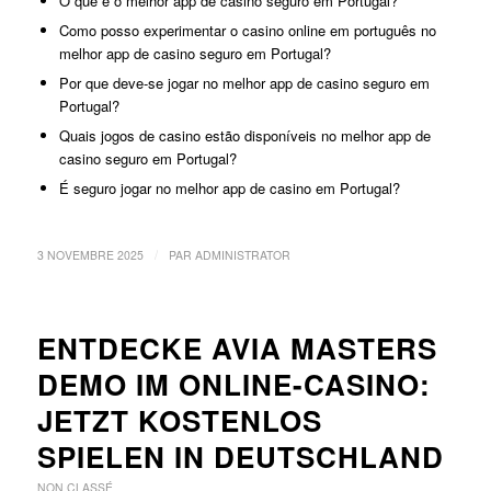
O que é o melhor app de casino seguro em Portugal?
Como posso experimentar o casino online em português no
melhor app de casino seguro em Portugal?
Por que deve-se jogar no melhor app de casino seguro em
Portugal?
Quais jogos de casino estão disponíveis no melhor app de
casino seguro em Portugal?
É seguro jogar no melhor app de casino em Portugal?
/
3 NOVEMBRE 2025
PAR
ADMINISTRATOR
ENTDECKE AVIA MASTERS
DEMO IM ONLINE-CASINO:
JETZT KOSTENLOS
SPIELEN IN DEUTSCHLAND
NON CLASSÉ