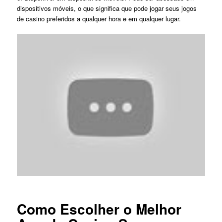
dispositivos móveis, o que significa que pode jogar seus jogos
de casino preferidos a qualquer hora e em qualquer lugar.
Como Escolher o Melhor