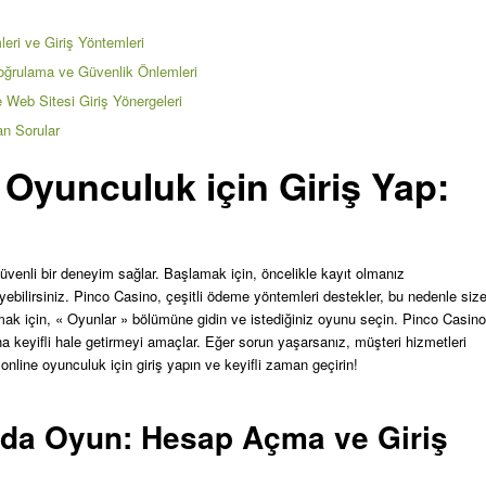
ri ve Giriş Yöntemleri
oğrulama ve Güvenlik Önlemleri
Web Sitesi Giriş Yönergeleri
an Sorular
Oyunculuk için Giriş Yap:
üvenli bir deneyim sağlar. Başlamak için, öncelikle kayıt olmanız
ebilirsiniz. Pinco Casino, çeşitli ödeme yöntemleri destekler, bu nedenle siz
ak için, « Oyunlar » bölümüne gidin ve istediğiniz oyunu seçin. Pinco Casino
keyifli hale getirmeyi amaçlar. Eğer sorun yaşarsanız, müşteri hizmetleri
online oyunculuk için giriş yapın ve keyifli zaman geçirin!
’da Oyun: Hesap Açma ve Giriş