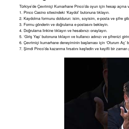
Türkiye’de Çevrimiçi Kumarhane Pinco’da oyun için hesap açma ve 
1. Pinco Casino sitesindeki ‘Kaydol’ butonuna tıklayın.
2. Kaydolma formunu doldurun: isim, soyisim, e-posta ve şifre gibi ki
3. Formu gönderin ve doğrulama e-postasını bekleyin.
4. Doğrulama linkine tıklayın ve hesabınızı onaylayın.
5. ‘Giriş Yap’ butonuna tıklayın ve kullanıcı adınızı ve şifrenizi girin
6. Çevrimiçi kumarhane deneyiminin başlaması için ‘Oturum Aç’ bu
7. Şimdi Pinco’da kazanma fırsatını keşfedin ve keyifli bir zaman 