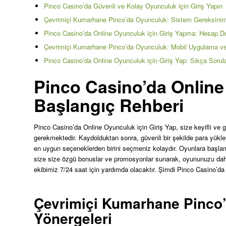
Pinco Casino’da Güvenli ve Kolay Oyunculuk için Giriş Yapın
Çevrimiçi Kumarhane Pinco’da Oyunculuk: Sistem Gereksinimle
Pinco Casino’da Online Oyunculuk için Giriş Yapma: Hesap D
Çevrimiçi Kumarhane Pinco’da Oyunculuk: Mobil Uygulama ve 
Pinco Casino’da Online Oyunculuk için Giriş Yap: Sıkça Sorul
Pinco Casino’da Online 
Başlangıç Rehberi
Pinco Casino’da Online Oyunculuk için Giriş Yap, size keyifli ve g
gerekmektedir. Kaydolduktan sonra, güvenli bir şekilde para yükley
en uygun seçeneklerden birini seçmeniz kolaydır. Oyunlara başlam
size size özgü bonuslar ve promosyonlar sunarak, oyununuzu daha 
ekibimiz 7/24 saat için yardımda olacaktır. Şimdi Pinco Casino’da 
Çevrimiçi Kumarhane Pinco
Yönergeleri