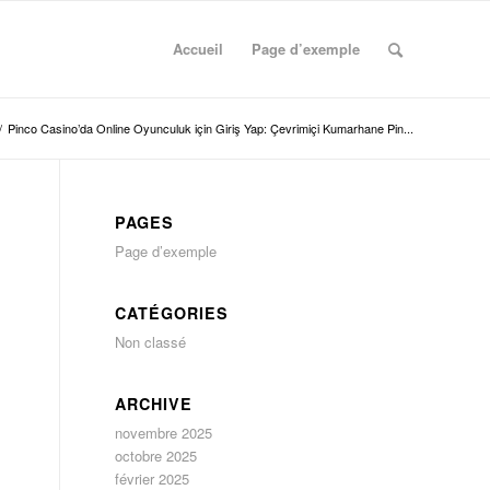
Accueil
Page d’exemple
/
Pinco Casino’da Online Oyunculuk için Giriş Yap: Çevrimiçi Kumarhane Pin...
PAGES
Page d’exemple
CATÉGORIES
Non classé
ARCHIVE
novembre 2025
octobre 2025
février 2025