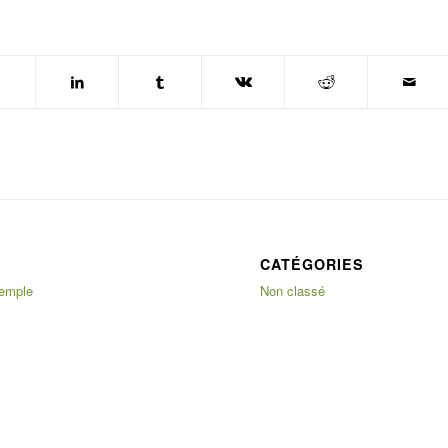
CATÉGORIES
emple
Non classé