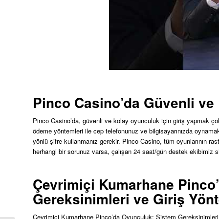
Pinco Casino’da Güvenli ve 
Pinco Casino’da, güvenli ve kolay oyunculuk için giriş yapmak çok
ödeme yöntemleri ile cep telefonunuz ve bilgisayarınızda oynamak 
yönlü şifre kullanmanız gerekir. Pinco Casino, tüm oyunlarının ras
herhangi bir sorunuz varsa, çalışan 24 saat/gün destek ekibimiz siz
Çevrimiçi Kumarhane Pinco
Gereksinimleri ve Giriş Yön
Çevrimiçi Kumarhane Pinco’da Oyunculuk: Sistem Gereksinimleri 